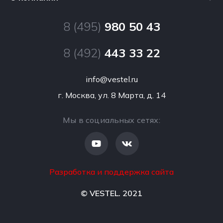
Морозильные камеры
Сервисные центры
Производство VESTEL
Посудомоечные машины
8 (495)
980 50 43
Помощь в выборе
Новости
Кухонные плиты
Персональные данные
8 (492)
443 33 22
Контакты
Встраиваемая техника
Результаты специальной оценки условий труда
info@vestel.ru
Сушильные машины
г. Москва, ул. 8 Марта, д. 14
Мы в социальных сетях:
Разработка и поддержка сайта
© VESTEL. 2021