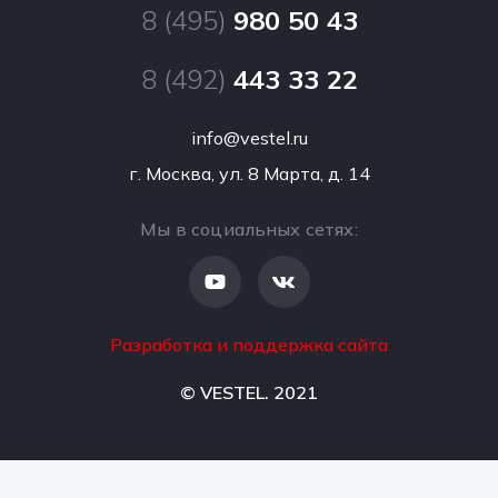
Посудомоечные машины
8 (495)
980 50 43
Помощь в выборе
Новости
Кухонные плиты
Персональные данные
8 (492)
443 33 22
Контакты
Встраиваемая техника
Результаты специальной оценки условий труда
info@vestel.ru
Сушильные машины
г. Москва, ул. 8 Марта, д. 14
Мы в социальных сетях:
Разработка и поддержка сайта
© VESTEL. 2021